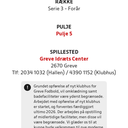
RÆKKE
Serie 3 - Forår
PULJE
Pulje 5
SPILLESTED
Greve Idræts Center
2670 Greve
Tlf: 2034 1032 (Hallen) / 4390 1152 (Klubhus)
Grundet opførelse af nyt klubhus for
!
Greve Fodbold, vil omklædning samt
badefaciliteter være yderst begrænsede.
Arbejdet med opførelse af nyt klubhus
er startet, og forventes færdiggjort
ultimo 2026. Der arbejdes på opstilling
af midlertidige faciliteter, men disse vil
være begrænsede. Vi glæder os til at
kunne byde velkommen til nye moderne