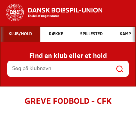
Hvad vil du søge efter?
KLUB/HOLD
RÆKKE
SPILLESTED
KAMP
INDHOLD OG NYHEDER
Find en klub eller et hold
STILLINGER, RESULTATER, KLUBBER OG
HOLD
GREVE FODBOLD - CFK