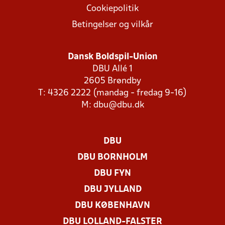
Cookiepolitik
Betingelser og vilkår
Dansk Boldspil-Union
DBU Allé 1
2605 Brøndby
T: 4326 2222 (mandag - fredag 9-16)
M:
dbu@dbu.dk
DBU
DBU BORNHOLM
DBU FYN
DBU JYLLAND
DBU KØBENHAVN
DBU LOLLAND-FALSTER