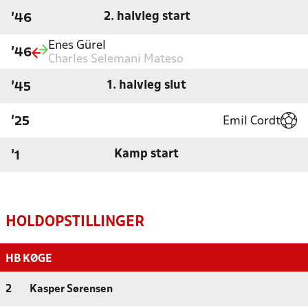
2. halvleg start
'46
Enes Gürel
'46
Charles Selemani Mateso
1. halvleg slut
'45
Emil Cordt
'25
Kamp start
'1
HOLDOPSTILLINGER
HB KØGE
2
Kasper Sørensen