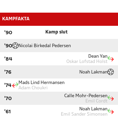
KAMPFAKTA
Kamp slut
'90
Nicolai Birkedal Pedersen
'90
Dean Yan
'84
Oskar Lofstad Holst
Noah Lakman
'76
Mads Lind Hermansen
'74
Adam Choukri
Calle Mohr-Pedersen
'70
Emil Cordt
Noah Lakman
'61
Emil Sander Simonsen