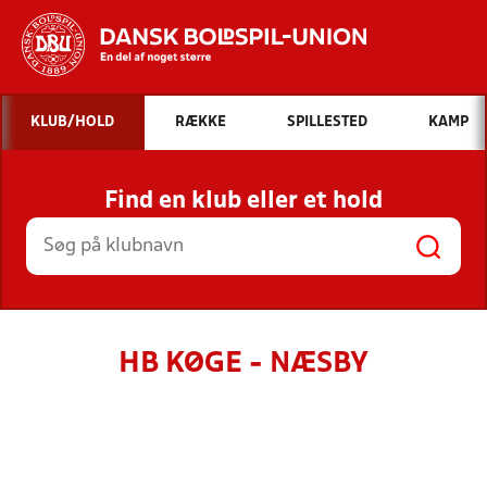
Hvad vil du søge efter?
KLUB/HOLD
RÆKKE
SPILLESTED
KAMP
INDHOLD OG NYHEDER
Find en klub eller et hold
STILLINGER, RESULTATER, KLUBBER OG
HOLD
HB KØGE - NÆSBY