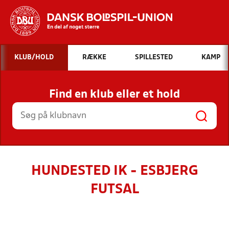
Hvad vil du søge efter?
KLUB/HOLD
RÆKKE
SPILLESTED
KAMP
INDHOLD OG NYHEDER
Find en klub eller et hold
STILLINGER, RESULTATER, KLUBBER OG
HOLD
HUNDESTED IK - ESBJERG
FUTSAL