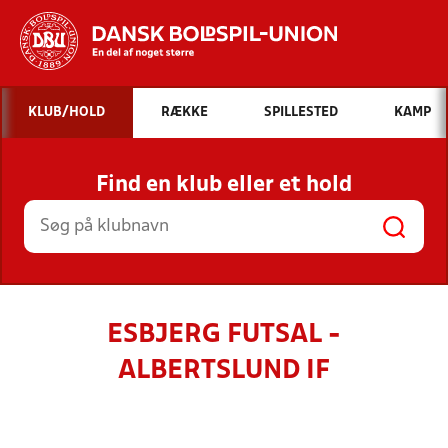
Hvad vil du søge efter?
KLUB/HOLD
RÆKKE
SPILLESTED
KAMP
INDHOLD OG NYHEDER
Find en klub eller et hold
STILLINGER, RESULTATER, KLUBBER OG
HOLD
ESBJERG FUTSAL -
ALBERTSLUND IF