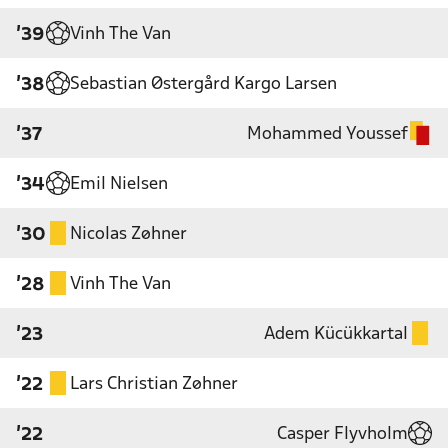
Vinh The Van
'39
Sebastian Østergård Kargo Larsen
'38
Mohammed Youssef
'37
Emil Nielsen
'34
Nicolas Zøhner
'30
Vinh The Van
'28
Adem Kücükkartal
'23
Lars Christian Zøhner
'22
Casper Flyvholm
'22