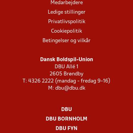
Medarbejdere
Ledige stillinger
Privatlivspolitik
Cookiepolitik
Betingelser og vilkår
Dansk Boldspil-Union
DBU Allé 1
2605 Brøndby
T: 4326 2222 (mandag - fredag 9-16)
M:
dbu@dbu.dk
DBU
DBU BORNHOLM
DBU FYN