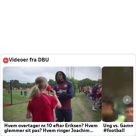
Videoer fra DBU
Hvem overtager nr.10 efter Eriksen? Hvem
Ung vs. Gamm
glemmer sit pas? Hvem ringer Joachim
#football
altid til efter kampe?