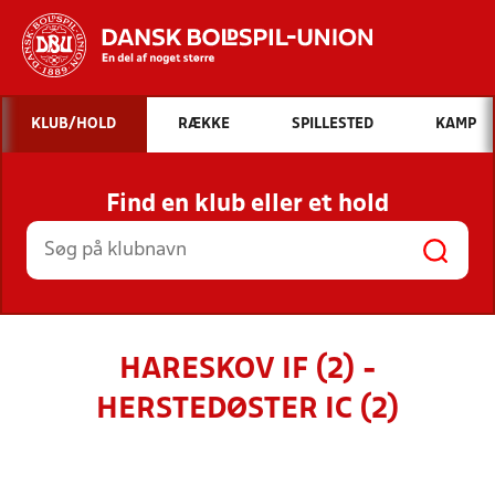
Hvad vil du søge efter?
KLUB/HOLD
RÆKKE
SPILLESTED
KAMP
INDHOLD OG NYHEDER
Find en klub eller et hold
STILLINGER, RESULTATER, KLUBBER OG
HOLD
HARESKOV IF (2) -
HERSTEDØSTER IC (2)