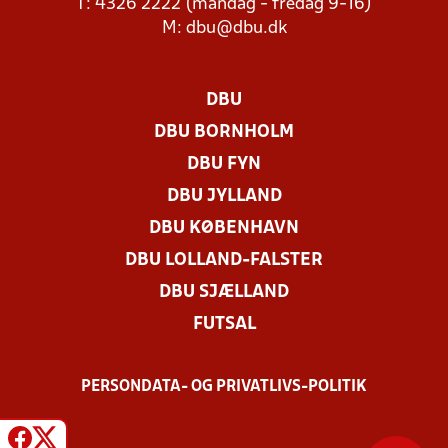
T: 4326 2222 (mandag - fredag 9-16)
M:
dbu@dbu.dk
DBU
DBU BORNHOLM
DBU FYN
DBU JYLLAND
DBU KØBENHAVN
DBU LOLLAND-FALSTER
DBU SJÆLLAND
FUTSAL
PERSONDATA- OG PRIVATLIVS-POLITIK