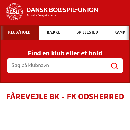
Hvad vil du søge efter?
KLUB/HOLD
RÆKKE
SPILLESTED
KAMP
INDHOLD OG NYHEDER
Find en klub eller et hold
STILLINGER, RESULTATER, KLUBBER OG
HOLD
FÅREVEJLE BK - FK ODSHERRED