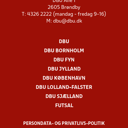
DBU Allé 1
2605 Brøndby
T: 4326 2222 (mandag - fredag 9-16)
M:
dbu@dbu.dk
DBU
DBU BORNHOLM
DBU FYN
DBU JYLLAND
DBU KØBENHAVN
DBU LOLLAND-FALSTER
DBU SJÆLLAND
FUTSAL
PERSONDATA- OG PRIVATLIVS-POLITIK