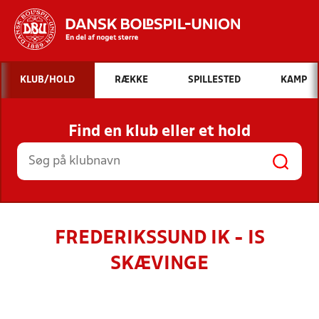
Hvad vil du søge efter?
KLUB/HOLD
RÆKKE
SPILLESTED
KAMP
INDHOLD OG NYHEDER
Find en klub eller et hold
STILLINGER, RESULTATER, KLUBBER OG
HOLD
FREDERIKSSUND IK - IS
SKÆVINGE