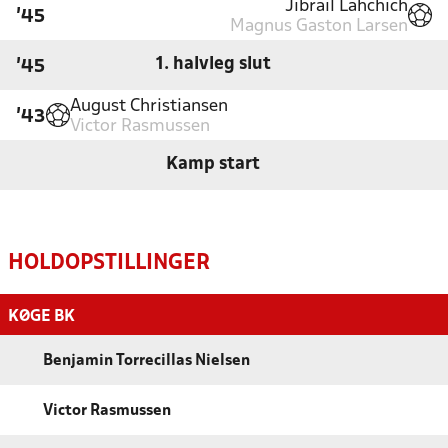
Jibrail Lahchich
'45
Magnus Gaston Larsen
1. halvleg slut
'45
August Christiansen
'43
Victor Rasmussen
Kamp start
HOLDOPSTILLINGER
KØGE BK
Benjamin Torrecillas Nielsen
Victor Rasmussen