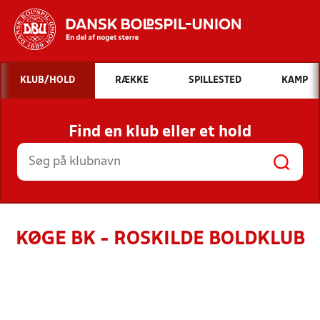
Hvad vil du søge efter?
KLUB/HOLD
RÆKKE
SPILLESTED
KAMP
INDHOLD OG NYHEDER
Find en klub eller et hold
STILLINGER, RESULTATER, KLUBBER OG
HOLD
KØGE BK - ROSKILDE BOLDKLUB