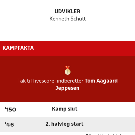
UDVIKLER
Kenneth Schütt
KAMPFAKTA
Tak til livescore-indberetter
Tom Aagaard
Jeppesen
Kamp slut
'150
2. halvleg start
'46