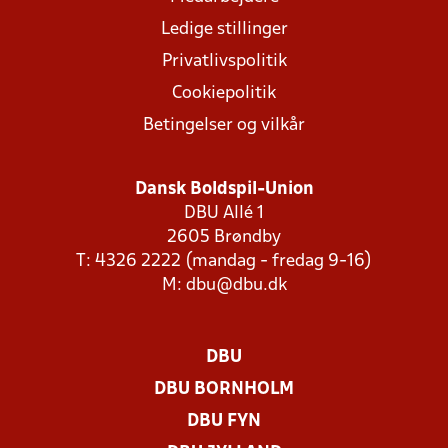
Ledige stillinger
Privatlivspolitik
Cookiepolitik
Betingelser og vilkår
Dansk Boldspil-Union
DBU Allé 1
2605 Brøndby
T: 4326 2222 (mandag - fredag 9-16)
M:
dbu@dbu.dk
DBU
DBU BORNHOLM
DBU FYN