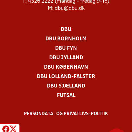
T: 4326 2222 (mandag - fredag 9-16)
M:
dbu@dbu.dk
DBU
DBU BORNHOLM
DBU FYN
DBU JYLLAND
DBU KØBENHAVN
DBU LOLLAND-FALSTER
DBU SJÆLLAND
FUTSAL
PERSONDATA- OG PRIVATLIVS-POLITIK