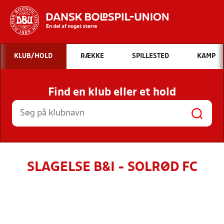
Hvad vil du søge efter?
KLUB/HOLD
RÆKKE
SPILLESTED
KAMP
INDHOLD OG NYHEDER
Find en klub eller et hold
STILLINGER, RESULTATER, KLUBBER OG
HOLD
SLAGELSE B&I - SOLRØD FC