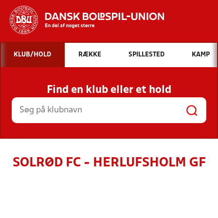
Hvad vil du søge efter?
KLUB/HOLD
RÆKKE
SPILLESTED
KAMP
INDHOLD OG NYHEDER
Find en klub eller et hold
STILLINGER, RESULTATER, KLUBBER OG
HOLD
SOLRØD FC - HERLUFSHOLM GF