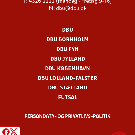
T: 4326 2222 (mandag - fredag 9-16)
M:
dbu@dbu.dk
DBU
DBU BORNHOLM
DBU FYN
DBU JYLLAND
DBU KØBENHAVN
DBU LOLLAND-FALSTER
DBU SJÆLLAND
FUTSAL
PERSONDATA- OG PRIVATLIVS-POLITIK