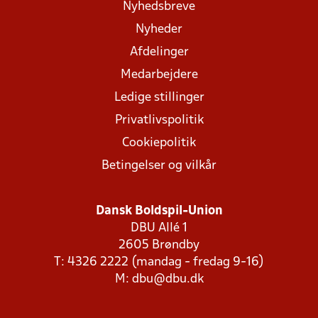
Nyhedsbreve
Nyheder
Afdelinger
Medarbejdere
Ledige stillinger
Privatlivspolitik
Cookiepolitik
Betingelser og vilkår
Dansk Boldspil-Union
DBU Allé 1
2605 Brøndby
T: 4326 2222 (mandag - fredag 9-16)
M:
dbu@dbu.dk