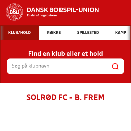
Hvad vil du søge efter?
KLUB/HOLD
RÆKKE
SPILLESTED
KAMP
INDHOLD OG NYHEDER
Find en klub eller et hold
STILLINGER, RESULTATER, KLUBBER OG
HOLD
SOLRØD FC - B. FREM