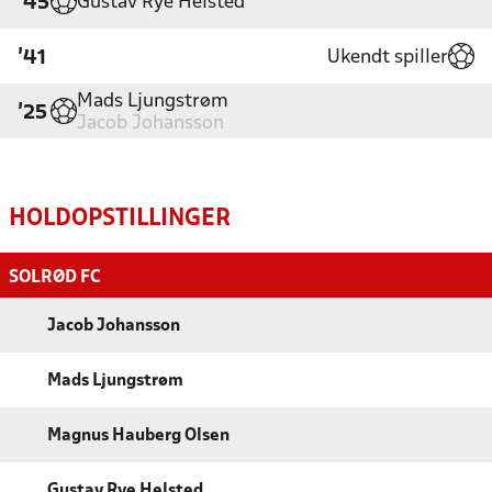
Gustav Rye Helsted
'45
Ukendt spiller
'41
Mads Ljungstrøm
'25
Jacob Johansson
HOLDOPSTILLINGER
SOLRØD FC
Jacob Johansson
Mads Ljungstrøm
Magnus Hauberg Olsen
Gustav Rye Helsted