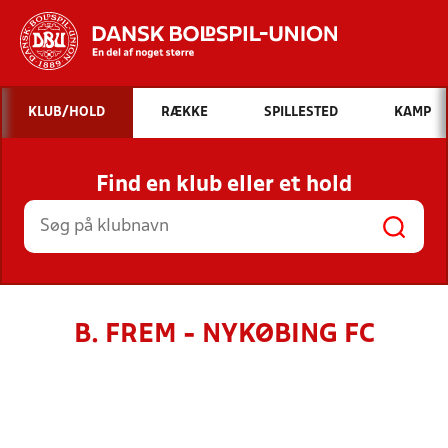
Hvad vil du søge efter?
KLUB/HOLD
RÆKKE
SPILLESTED
KAMP
INDHOLD OG NYHEDER
Find en klub eller et hold
STILLINGER, RESULTATER, KLUBBER OG
HOLD
B. FREM - NYKØBING FC