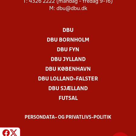
T: 4326 2222 (mandag - fredag 9-16)
M:
dbu@dbu.dk
DBU
DBU BORNHOLM
DBU FYN
DBU JYLLAND
DBU KØBENHAVN
DBU LOLLAND-FALSTER
DBU SJÆLLAND
FUTSAL
PERSONDATA- OG PRIVATLIVS-POLITIK