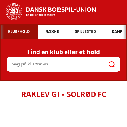
Hvad vil du søge efter?
KLUB/HOLD
RÆKKE
SPILLESTED
KAMP
INDHOLD OG NYHEDER
Find en klub eller et hold
STILLINGER, RESULTATER, KLUBBER OG
HOLD
RAKLEV GI - SOLRØD FC