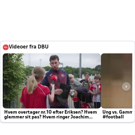
Videoer fra DBU
Hvem overtager nr.10 efter Eriksen? Hvem
Ung vs. Gamm
glemmer sit pas? Hvem ringer Joachim
#football
altid til efter kampe?