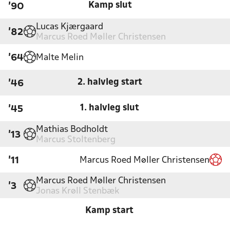
Kamp slut
'90
Lucas Kjærgaard
'82
Marcus Roed Møller Christensen
Malte Melin
'64
2. halvleg start
'46
1. halvleg slut
'45
Mathias Bodholdt
'13
Marcus Stoltenberg
Marcus Roed Møller Christensen
'11
Marcus Roed Møller Christensen
'3
Jonas Krøll Stenbæk
Kamp start