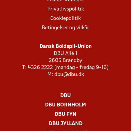
Privatlivspolitik
Cookiepolitik
Betingelser og vilkår
Dansk Boldspil-Union
DBU Allé 1
2605 Brøndby
T: 4326 2222 (mandag - fredag 9-16)
M:
dbu@dbu.dk
DBU
DBU BORNHOLM
DBU FYN
DBU JYLLAND