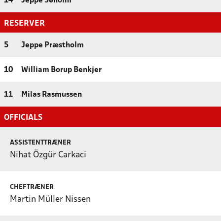
14
Jeppe Søholm
RESERVER
5
Jeppe Præstholm
10
William Borup Benkjer
11
Milas Rasmussen
OFFICIALS
ASSISTENTTRÆNER
Nihat Özgür Carkaci
CHEFTRÆNER
Martin Müller Nissen