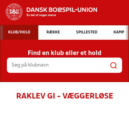
Hvad vil du søge efter?
KLUB/HOLD
RÆKKE
SPILLESTED
KAMP
INDHOLD OG NYHEDER
Find en klub eller et hold
STILLINGER, RESULTATER, KLUBBER OG
HOLD
RAKLEV GI - VÆGGERLØSE