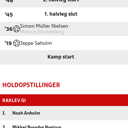
2. halvleg start
'46
1. halvleg slut
'45
Simon Müller Nielsen
'36
Marcus Stoltenberg
Jeppe Søholm
'19
Kamp start
HOLDOPSTILLINGER
RAKLEV GI
1
Noah Anholm
2
Mikkel Brandys Nystrup