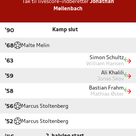
Tak til livescore-indberetter
Jonathan
Møllenbach
Kamp slut
'90
Malte Melin
'68
Simon Schultz
'63
William Hansen
Ali Khalili
'59
Jonas Skov
Bastian Frahm
'58
Mathias Øster
Marcus Stoltenberg
'56
Marcus Stoltenberg
'52