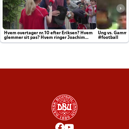
Hvem overtager nr.10 efter Eriksen? Hvem
Ung vs. Gamm
glemmer sit pas? Hvem ringer Joachim
#football
altid til efter kampe?