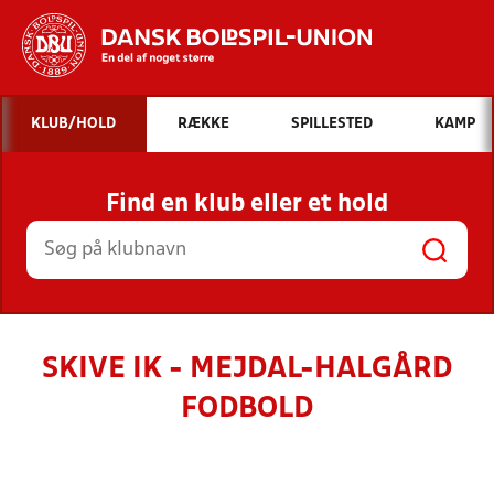
Hvad vil du søge efter?
KLUB/HOLD
RÆKKE
SPILLESTED
KAMP
INDHOLD OG NYHEDER
Find en klub eller et hold
STILLINGER, RESULTATER, KLUBBER OG
HOLD
SKIVE IK - MEJDAL-HALGÅRD
FODBOLD