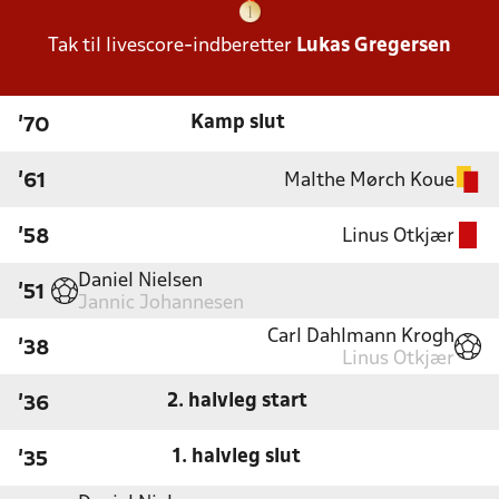
Tak til livescore-indberetter
Lukas Gregersen
Kamp slut
'70
Malthe Mørch Koue
'61
Linus Otkjær
'58
Daniel Nielsen
'51
Jannic Johannesen
Carl Dahlmann Krogh
'38
Linus Otkjær
2. halvleg start
'36
1. halvleg slut
'35