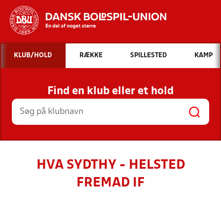
Hvad vil du søge efter?
KLUB/HOLD
RÆKKE
SPILLESTED
KAMP
INDHOLD OG NYHEDER
Find en klub eller et hold
STILLINGER, RESULTATER, KLUBBER OG
HOLD
HVA SYDTHY - HELSTED
FREMAD IF