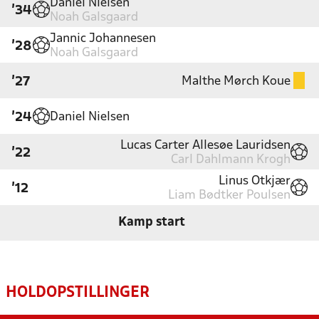
Daniel Nielsen
'34
Noah Galsgaard
Jannic Johannesen
'28
Noah Galsgaard
Malthe Mørch Koue
'27
Daniel Nielsen
'24
Lucas Carter Allesøe Lauridsen
'22
Carl Dahlmann Krogh
Linus Otkjær
'12
Liam Bødtker Poulsen
Kamp start
HOLDOPSTILLINGER