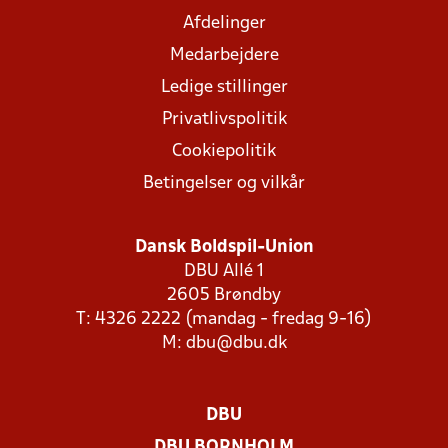
Afdelinger
Medarbejdere
Ledige stillinger
Privatlivspolitik
Cookiepolitik
Betingelser og vilkår
Dansk Boldspil-Union
DBU Allé 1
2605 Brøndby
T: 4326 2222 (mandag - fredag 9-16)
M:
dbu@dbu.dk
DBU
DBU BORNHOLM