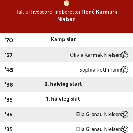
Tak til livescore-indberetter
René Karmark
Nielsen
Kamp slut
'70
Olivia Karmak Nielsen
'57
Sophia Rothmann
'45
2. halvleg start
'36
1. halvleg slut
'35
Ella Granau Nielsen
'35
Ella Granau Nielsen
'35