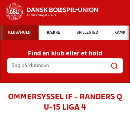
Hvad vil du søge efter?
KLUB/HOLD
RÆKKE
SPILLESTED
KAMP
INDHOLD OG NYHEDER
Find en klub eller et hold
STILLINGER, RESULTATER, KLUBBER OG
HOLD
OMMERSYSSEL IF - RANDERS Q
U-15 LIGA 4