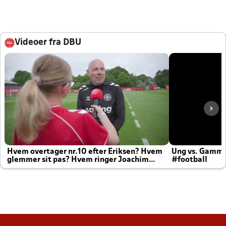
Videoer fra DBU
Hvem overtager nr.10 efter Eriksen? Hvem
Ung vs. Gamm
glemmer sit pas? Hvem ringer Joachim
#football
altid til efter kampe?