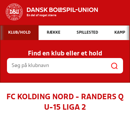
Hvad vil du søge efter?
KLUB/HOLD
RÆKKE
SPILLESTED
KAMP
INDHOLD OG NYHEDER
Find en klub eller et hold
STILLINGER, RESULTATER, KLUBBER OG
HOLD
FC KOLDING NORD - RANDERS Q
U-15 LIGA 2