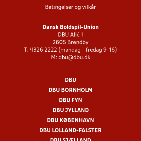
Betingelser og vilkår
Dansk Boldspil-Union
DBU Allé 1
2605 Brøndby
T: 4326 2222 (mandag - fredag 9-16)
M:
dbu@dbu.dk
DBU
DBU BORNHOLM
DBU FYN
DBU JYLLAND
DBU KØBENHAVN
DBU LOLLAND-FALSTER
DBU SJÆLLAND