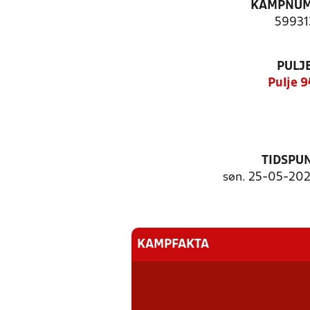
KAMPNU
59931
PULJ
Pulje 9
TIDSPU
søn. 25-05-2025
KAMPFAKTA