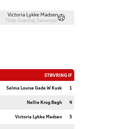
Victoria Lykke Madsen
Tilde Grønhøj Sørensen
STØVRING IF
Selma Louise Gade W Kusk
1
Nellie Krog Bøgh
4
Victoria Lykke Madsen
5