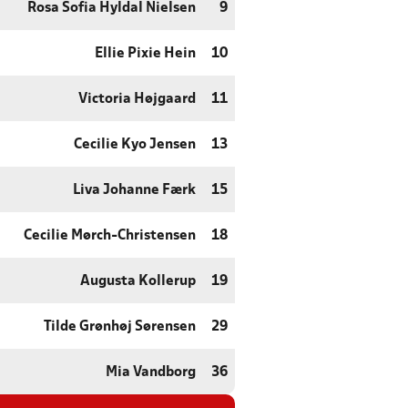
Rosa Sofia Hyldal Nielsen
9
Ellie Pixie Hein
10
Victoria Højgaard
11
Cecilie Kyo Jensen
13
Liva Johanne Færk
15
Cecilie Mørch-Christensen
18
Augusta Kollerup
19
Tilde Grønhøj Sørensen
29
Mia Vandborg
36