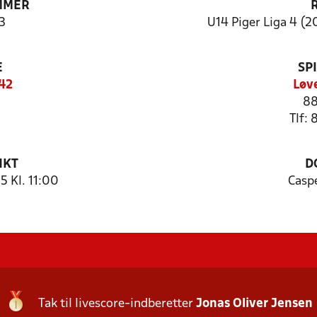
MMER
3
U14 Piger Liga 4 (20
E
SP
42
Løv
88
Tlf:
NKT
D
 Kl. 11:00
Casp
Tak til livescore-indberetter
Jonas Oliver Jensen