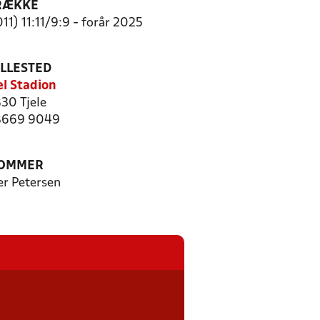
RÆKKE
11) 11:11/9:9 - forår 2025
ILLESTED
el Stadion
30 Tjele
 8669 9049
OMMER
er Petersen