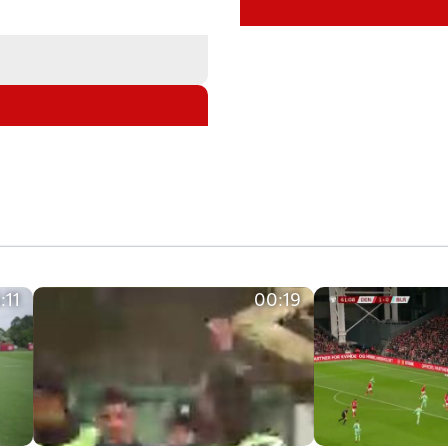
:11
00:19