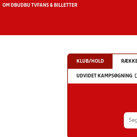
OM DBU
DBU TV
FANS & BILLETTER
KLUB/HOLD
RÆKK
UDVIDET KAMPSØGNING