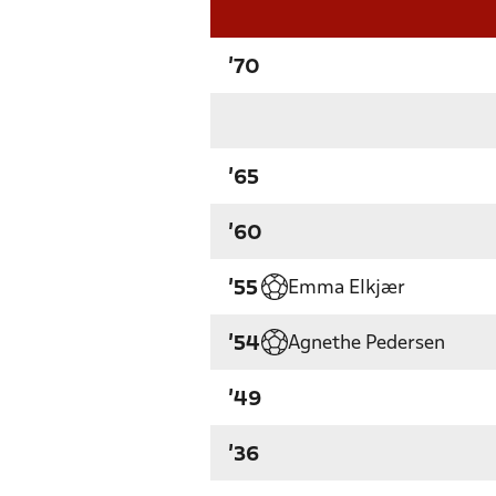
'70
'65
'60
Emma Elkjær
'55
Agnethe Pedersen
'54
'49
'36