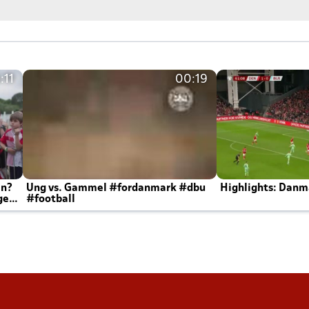
:11
00:19
en?
Ung vs. Gammel #fordanmark #dbu
Highlights: Danma
ger
#football