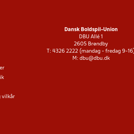
Dansk Boldspil-Union
DBU Allé 1
2605 Brøndby
T: 4326 2222 (mandag - fredag 9-16
M:
dbu@dbu.dk
ger
ik
 vilkår