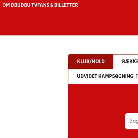
OM DBU
DBU TV
FANS & BILLETTER
KLUB/HOLD
RÆKK
UDVIDET KAMPSØGNING