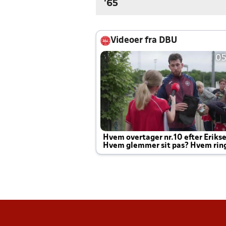
'65
Videoer fra DBU
05
Hvem overtager nr.10 efter Eriks
Hvem glemmer sit pas? Hvem rin
Joachim altid til efter kampe?