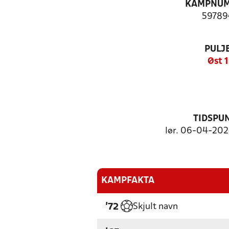
KAMPNU
59789
PULJ
Øst 1
TIDSPU
lør. 06-04-2024
KAMPFAKTA
Skjult navn
'72