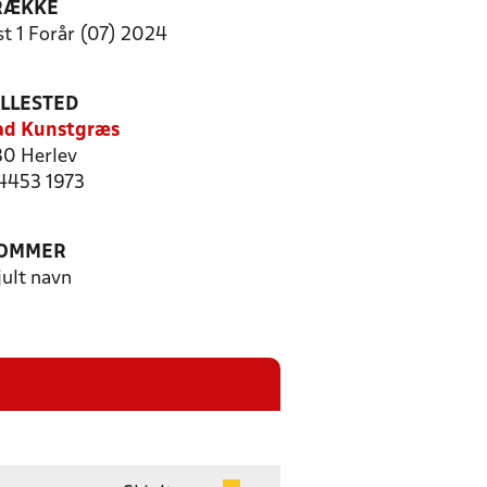
RÆKKE
t 1 Forår (07) 2024
ILLESTED
ad Kunstgræs
0 Herlev
 4453 1973
OMMER
jult navn