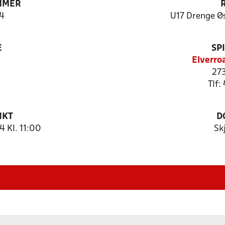
MMER
4
U17 Drenge Øs
E
SP
Elverro
273
Tlf:
NKT
D
 Kl. 11:00
Sk