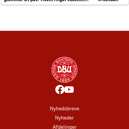
glemmer sit pas? Hvem ringer Joachim
#football
altid til efter kampe?
Nyhedsbreve
Nyheder
Afdelinger