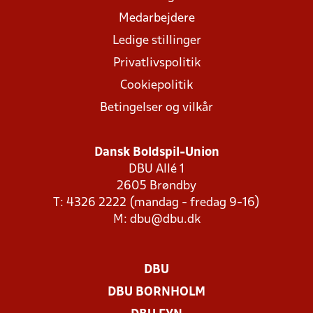
Medarbejdere
Ledige stillinger
Privatlivspolitik
Cookiepolitik
Betingelser og vilkår
Dansk Boldspil-Union
DBU Allé 1
2605 Brøndby
T: 4326 2222 (mandag - fredag 9-16)
M:
dbu@dbu.dk
DBU
DBU BORNHOLM