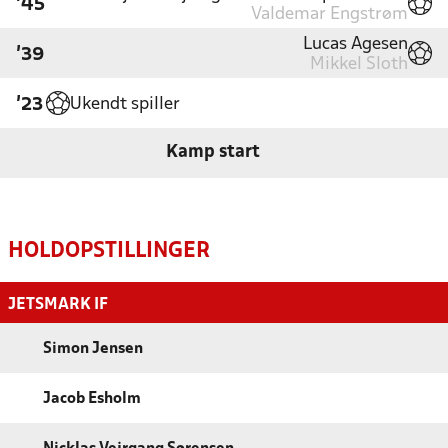
'45
Valdemar Engstrøm
Lucas Agesen
'39
Mikkel Sloth
Ukendt spiller
'23
Kamp start
HOLDOPSTILLINGER
JETSMARK IF
Simon Jensen
Jacob Esholm