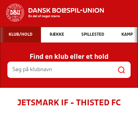
Hvad vil du søge efter?
KLUB/HOLD
RÆKKE
SPILLESTED
KAMP
INDHOLD OG NYHEDER
Find en klub eller et hold
STILLINGER, RESULTATER, KLUBBER OG
HOLD
JETSMARK IF - THISTED FC