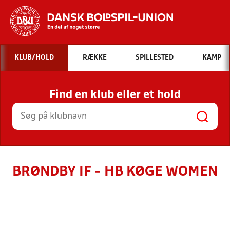
Hvad vil du søge efter?
KLUB/HOLD
RÆKKE
SPILLESTED
KAMP
INDHOLD OG NYHEDER
Find en klub eller et hold
STILLINGER, RESULTATER, KLUBBER OG
HOLD
BRØNDBY IF - HB KØGE WOMEN