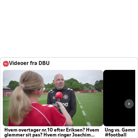
Videoer fra DBU
Hvem overtager nr.10 efter Eriksen? Hvem
Ung vs. Gamm
glemmer sit pas? Hvem ringer Joachim
#football