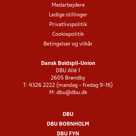
Medarbejdere
Ledige stillinger
Privatlivspolitik
Cookiepolitik
Betingelser og vilkår
Dansk Boldspil-Union
DBU Allé 1
2605 Brøndby
T: 4326 2222 (mandag - fredag 9-16)
M:
dbu@dbu.dk
DBU
DBU BORNHOLM
DBU FYN