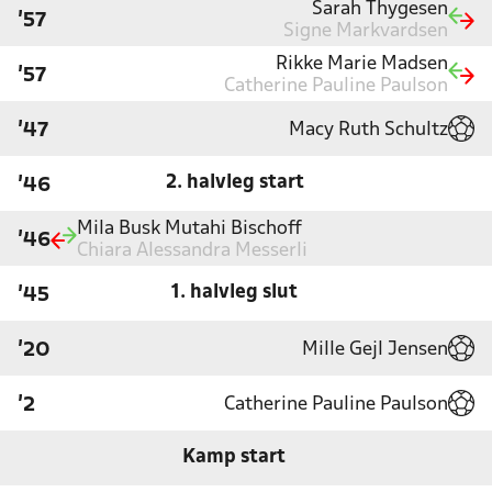
Sarah Thygesen
'57
Signe Markvardsen
Rikke Marie Madsen
'57
Catherine Pauline Paulson
Macy Ruth Schultz
'47
2. halvleg start
'46
Mila Busk Mutahi Bischoff
'46
Chiara Alessandra Messerli
1. halvleg slut
'45
Mille Gejl Jensen
'20
Catherine Pauline Paulson
'2
Kamp start