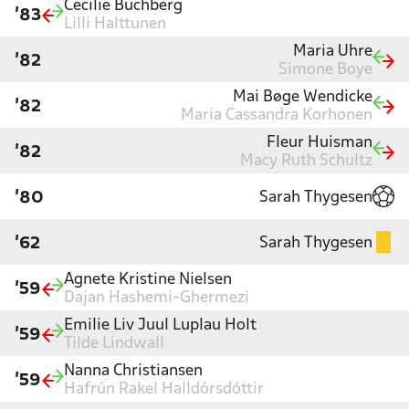
Cecilie Buchberg
'83
Lilli Halttunen
Maria Uhre
'82
Simone Boye
Mai Bøge Wendicke
'82
Maria Cassandra Korhonen
Fleur Huisman
'82
Macy Ruth Schultz
Sarah Thygesen
'80
Sarah Thygesen
'62
Agnete Kristine Nielsen
'59
Dajan Hashemi-Ghermezi
Emilie Liv Juul Luplau Holt
'59
Tilde Lindwall
Nanna Christiansen
'59
Hafrún Rakel Halldórsdóttir