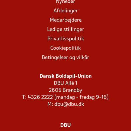
Nyheder
Afdelinger
Medarbejdere
Ledige stillinger
Privatlivspolitik
Cookiepolitik
Betingelser og vilkår
Dansk Boldspil-Union
DBU Allé 1
2605 Brøndby
T: 4326 2222 (mandag - fredag 9-16)
M:
dbu@dbu.dk
DBU