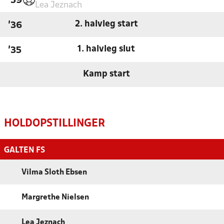
'59
Lea Jeznach
2. halvleg start
'36
1. halvleg slut
'35
Kamp start
HOLDOPSTILLINGER
GALTEN FS
Vilma Sloth Ebsen
Margrethe Nielsen
Lea Jeznach