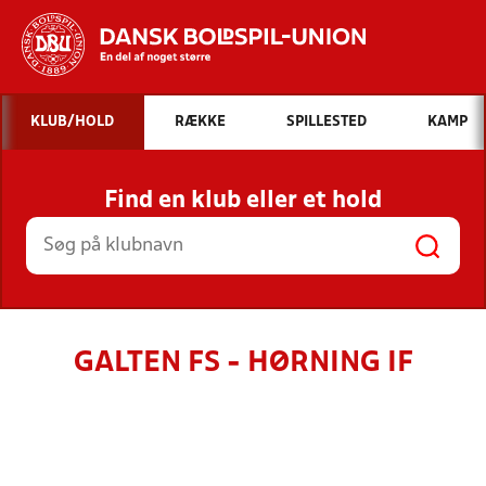
Hvad vil du søge efter?
KLUB/HOLD
RÆKKE
SPILLESTED
KAMP
INDHOLD OG NYHEDER
Find en klub eller et hold
STILLINGER, RESULTATER, KLUBBER OG
HOLD
GALTEN FS - HØRNING IF