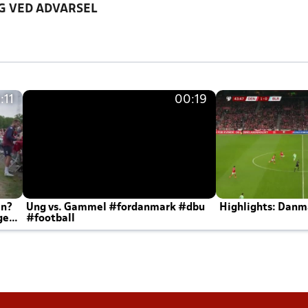
G VED ADVARSEL
:11
00:19
en?
Ung vs. Gammel #fordanmark #dbu
Highlights: Danma
ger
#football