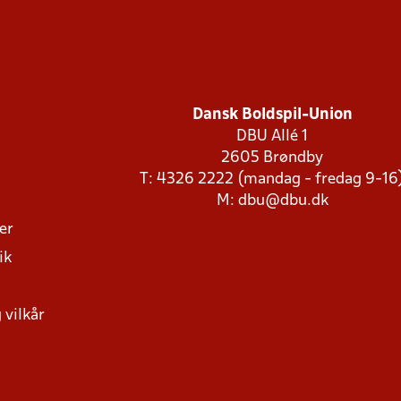
Dansk Boldspil-Union
DBU Allé 1
2605 Brøndby
T: 4326 2222 (mandag - fredag 9-16
M:
dbu@dbu.dk
ger
ik
 vilkår