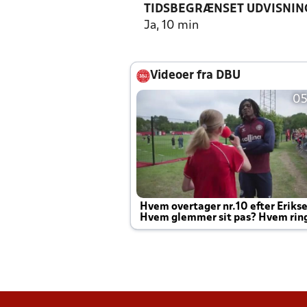
TIDSBEGRÆNSET UDVISNIN
Ja, 10 min
Videoer fra DBU
05
Hvem overtager nr.10 efter Eriks
Hvem glemmer sit pas? Hvem rin
Joachim altid til efter kampe?