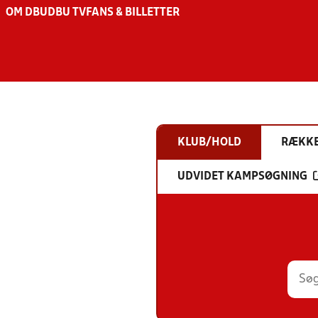
OM DBU
DBU TV
FANS & BILLETTER
KLUB/HOLD
RÆKK
UDVIDET KAMPSØGNING