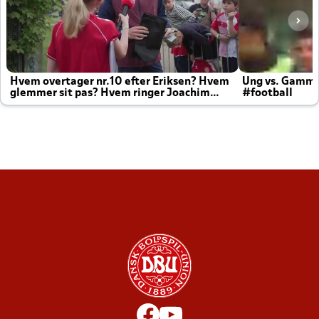
Hvem overtager nr.10 efter Eriksen? Hvem
Ung vs. Gamm
glemmer sit pas? Hvem ringer Joachim
#football
altid til efter kampe?