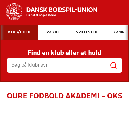
Hvad vil du søge efter?
KLUB/HOLD
RÆKKE
SPILLESTED
KAMP
INDHOLD OG NYHEDER
Find en klub eller et hold
STILLINGER, RESULTATER, KLUBBER OG
HOLD
OURE FODBOLD AKADEMI - OKS