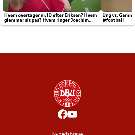
Hvem overtager nr.10 efter Eriksen? Hvem
Ung vs. Gamm
glemmer sit pas? Hvem ringer Joachim
#football
altid til efter kampe?
Nyhedsbreve