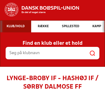
Hvad vil du søge efter?
KLUB/HOLD
RÆKKE
SPILLESTED
KAMP
INDHOLD OG NYHEDER
Find en klub eller et hold
STILLINGER, RESULTATER, KLUBBER OG
HOLD
LYNGE-BROBY IF - HASHØJ IF /
SØRBY DALMOSE FF