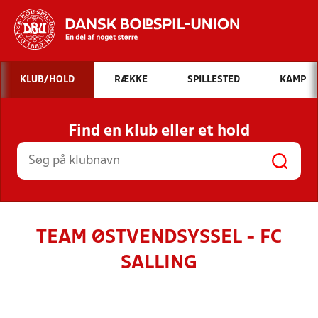
Hvad vil du søge efter?
KLUB/HOLD
RÆKKE
SPILLESTED
KAMP
INDHOLD OG NYHEDER
Find en klub eller et hold
STILLINGER, RESULTATER, KLUBBER OG
HOLD
TEAM ØSTVENDSYSSEL - FC
SALLING