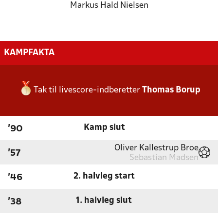
Markus Hald Nielsen
KAMPFAKTA
Tak til livescore-indberetter
Thomas Borup
Kamp slut
'90
Oliver Kallestrup Broe
'57
Sebastian Madsen
2. halvleg start
'46
1. halvleg slut
'38