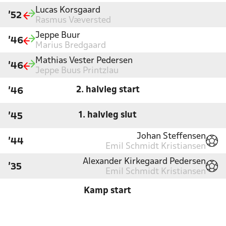
Lucas Korsgaard
'52
Rasmus Væversted
Jeppe Buur
'46
Marius Bredgaard
Mathias Vester Pedersen
'46
Jeppe Buus Printzlau
2. halvleg start
'46
1. halvleg slut
'45
Johan Steffensen
'44
Emil Schmidt Kristiansen
Alexander Kirkegaard Pedersen
'35
Emil Schmidt Kristiansen
Kamp start