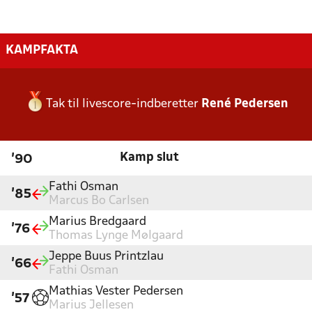
KAMPFAKTA
Tak til livescore-indberetter
René Pedersen
Kamp slut
'90
Fathi Osman
'85
Marcus Bo Carlsen
Marius Bredgaard
'76
Thomas Lynge Mølgaard
Jeppe Buus Printzlau
'66
Fathi Osman
Mathias Vester Pedersen
'57
Marius Jellesen