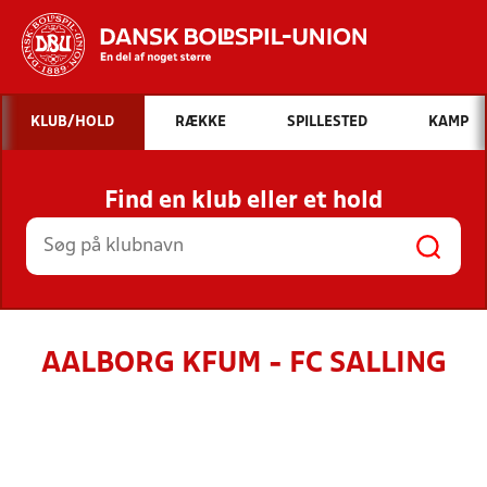
Hvad vil du søge efter?
KLUB/HOLD
RÆKKE
SPILLESTED
KAMP
INDHOLD OG NYHEDER
Find en klub eller et hold
STILLINGER, RESULTATER, KLUBBER OG
HOLD
AALBORG KFUM - FC SALLING