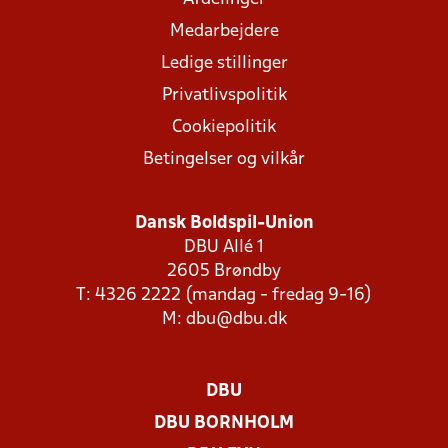
Medarbejdere
Ledige stillinger
Privatlivspolitik
Cookiepolitik
Betingelser og vilkår
Dansk Boldspil-Union
DBU Allé 1
2605 Brøndby
T: 4326 2222 (mandag - fredag 9-16)
M:
dbu@dbu.dk
DBU
DBU BORNHOLM