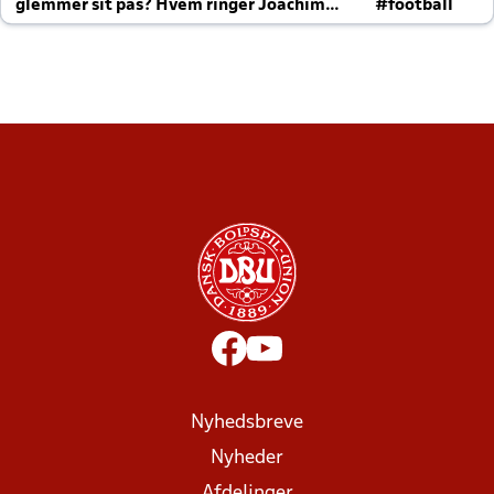
glemmer sit pas? Hvem ringer Joachim
#football
altid til efter kampe?
Nyhedsbreve
Nyheder
Afdelinger