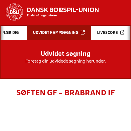
Hvad vil du søge efter?
B NÆR DIG
UDVIDET KAMPSØGNING
LIVESCORE
INDHOLD OG NYHEDER
Udvidet søgning
STILLINGER, RESULTATER, KLUBBER OG
HOLD
Foretag din udvidede søgning herunder.
SØFTEN GF - BRABRAND IF