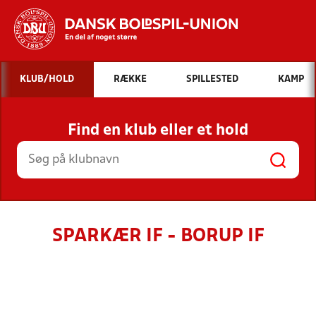
Hvad vil du søge efter?
KLUB/HOLD
RÆKKE
SPILLESTED
KAMP
INDHOLD OG NYHEDER
Find en klub eller et hold
STILLINGER, RESULTATER, KLUBBER OG
HOLD
SPARKÆR IF - BORUP IF