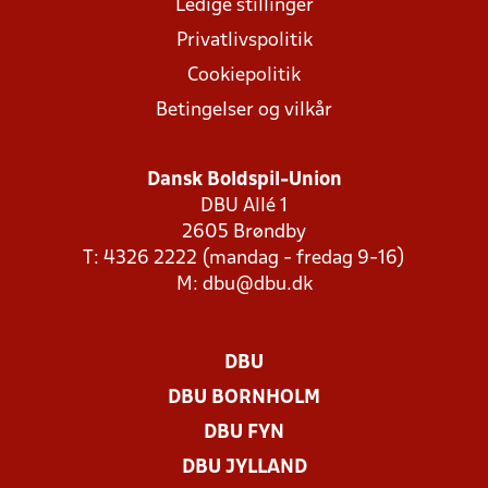
Ledige stillinger
Privatlivspolitik
Cookiepolitik
Betingelser og vilkår
Dansk Boldspil-Union
DBU Allé 1
2605 Brøndby
T: 4326 2222 (mandag - fredag 9-16)
M:
dbu@dbu.dk
DBU
DBU BORNHOLM
DBU FYN
DBU JYLLAND