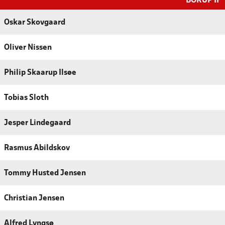
BORUP IF
Oskar Skovgaard
Oliver Nissen
Philip Skaarup Ilsøe
Tobias Sloth
Jesper Lindegaard
Rasmus Abildskov
Tommy Husted Jensen
Christian Jensen
Alfred Lyngsø