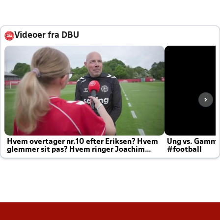
Videoer fra DBU
Hvem overtager nr.10 efter Eriksen? Hvem
Ung vs. Gamm
glemmer sit pas? Hvem ringer Joachim
#football
altid til efter kampe?