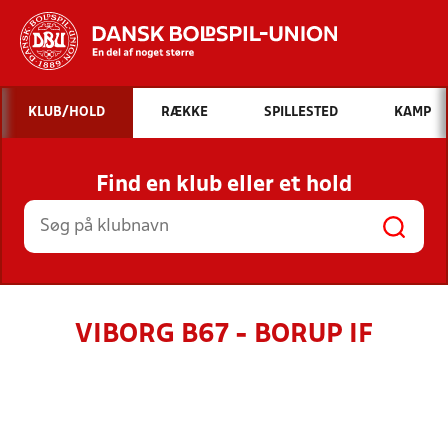
Hvad vil du søge efter?
KLUB/HOLD
RÆKKE
SPILLESTED
KAMP
INDHOLD OG NYHEDER
Find en klub eller et hold
STILLINGER, RESULTATER, KLUBBER OG
HOLD
VIBORG B67 - BORUP IF