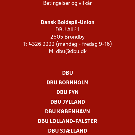
Betingelser og vilkår
Dansk Boldspil-Union
DBU Allé 1
2605 Brøndby
T: 4326 2222 (mandag - fredag 9-16)
M:
dbu@dbu.dk
DBU
DBU BORNHOLM
DBU FYN
DBU JYLLAND
DBU KØBENHAVN
DBU LOLLAND-FALSTER
DBU SJÆLLAND