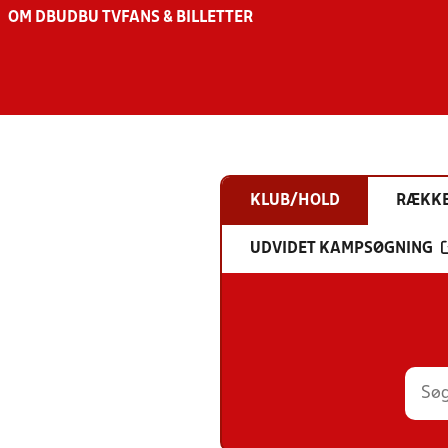
OM DBU
DBU TV
FANS & BILLETTER
KLUB/HOLD
RÆKK
UDVIDET KAMPSØGNING