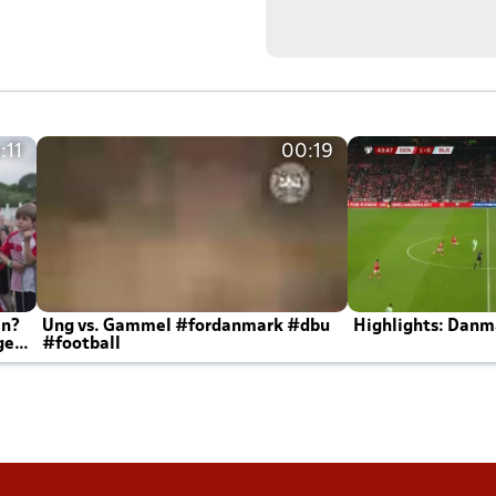
:11
00:19
en?
Ung vs. Gammel #fordanmark #dbu
Highlights: Danma
ger
#football