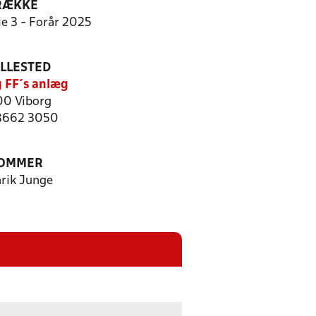
RÆKKE
ie 3 - Forår 2025
ILLESTED
g FF´s anlæg
0 Viborg
 8662 3050
OMMER
rik Junge