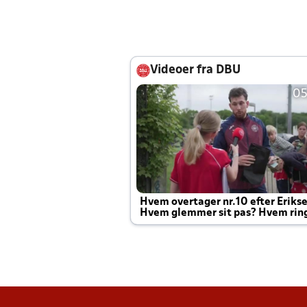
Videoer fra DBU
05
Hvem overtager nr.10 efter Eriks
Hvem glemmer sit pas? Hvem rin
Joachim altid til efter kampe?