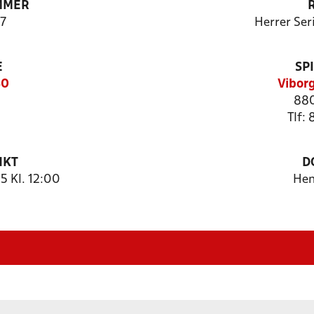
MMER
7
Herrer Ser
E
SP
30
Vibor
880
Tlf:
NKT
D
 Kl. 12:00
Hen