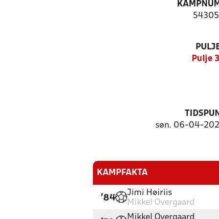
KAMPNU
54305
PULJ
Pulje 
TIDSPU
søn. 06-04-2025
KAMPFAKTA
Jimi Høiriis
'84
Mikkel Overgaard
Mikkel Overgaard