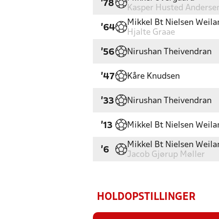
'78
Kasper Husted Anderse
Mikkel Bt Nielsen Weila
'64
Hjalte Graae
Nirushan Theivendran
'56
Kåre Knudsen
'47
Nirushan Theivendran
'33
Mikkel Bt Nielsen Weila
'13
Mikkel Bt Nielsen Weila
'6
Jacob Gjørup Møller
HOLDOPSTILLINGER