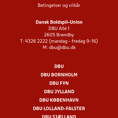
Betingelser og vilkår
Dansk Boldspil-Union
DBU Allé 1
2605 Brøndby
T: 4326 2222 (mandag - fredag 9-16)
M:
dbu@dbu.dk
DBU
DBU BORNHOLM
DBU FYN
DBU JYLLAND
DBU KØBENHAVN
DBU LOLLAND-FALSTER
DBU SJÆLLAND