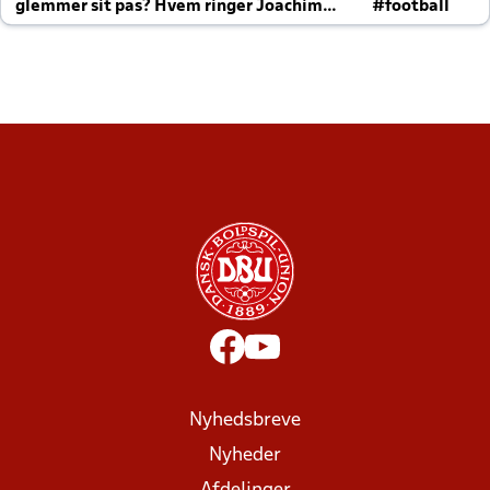
glemmer sit pas? Hvem ringer Joachim
#football
altid til efter kampe?
Nyhedsbreve
Nyheder