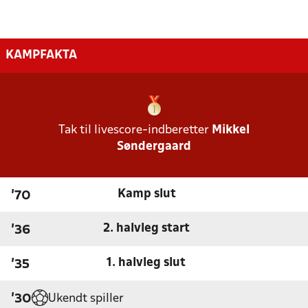
KAMPFAKTA
Tak til livescore-indberetter
Mikkel
Søndergaard
Kamp slut
'70
2. halvleg start
'36
1. halvleg slut
'35
Ukendt spiller
'30