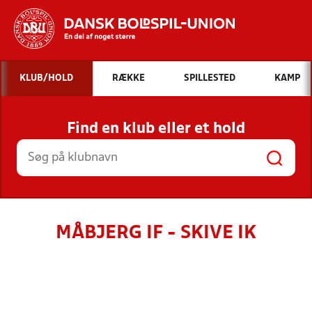
Hvad vil du søge efter?
KLUB/HOLD
RÆKKE
SPILLESTED
KAMP
INDHOLD OG NYHEDER
Find en klub eller et hold
STILLINGER, RESULTATER, KLUBBER OG
HOLD
MÅBJERG IF - SKIVE IK