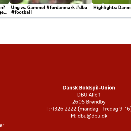
en?
Ung vs. Gammel #fordanmark #dbu
Highlights: Danma
ger
#football
Dansk Boldspil-Union
DBU Allé 1
2605 Brøndby
T: 4326 2222 (mandag - fredag 9-16
M:
dbu@dbu.dk
ger