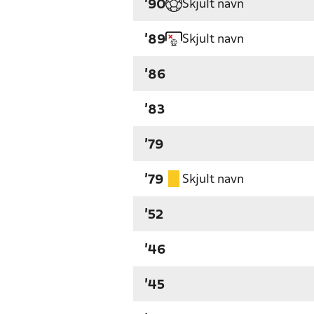
Skjult navn
'90
Skjult navn
'89
'86
'83
'79
Skjult navn
'79
'52
'46
'45