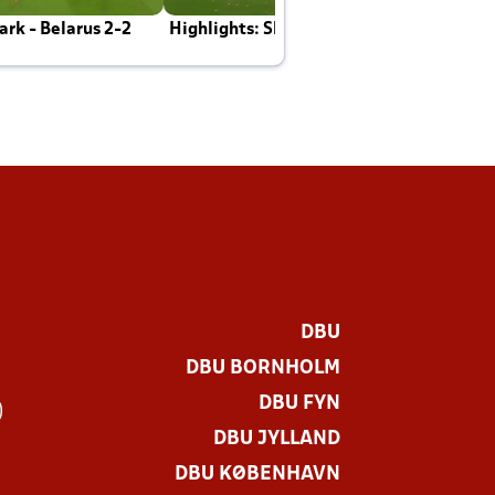
rk - Belarus 2-2
Highlights: Skotland - Danmark 4-2
J
E
DBU
DBU BORNHOLM
DBU FYN
)
DBU JYLLAND
DBU KØBENHAVN