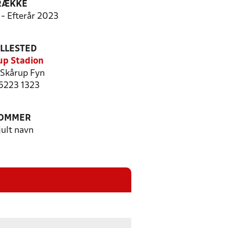
RÆKKE
 - Efterår 2023
ILLESTED
up Stadion
 Skårup Fyn
 6223 1323
OMMER
jult navn