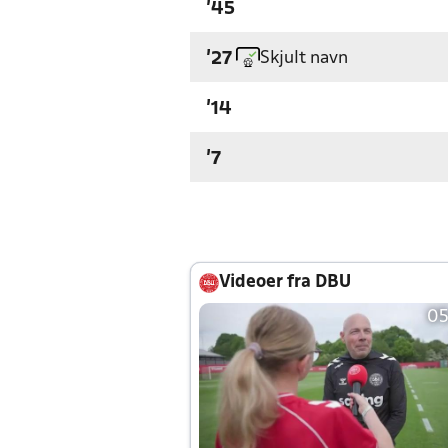
'45
Skjult navn
'27
'14
'7
Videoer fra DBU
05