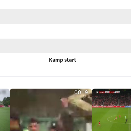
Kamp start
:11
00:19