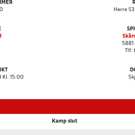
MMER
0
Herre S3
E
SP
1
Skår
5881
Tlf:
NKT
D
 Kl. 15:00
Sk
Kamp slut