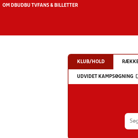
OM DBU
DBU TV
FANS & BILLETTER
KLUB/HOLD
RÆKK
UDVIDET KAMPSØGNING