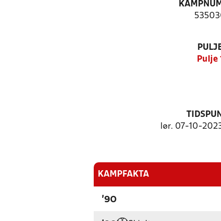
KAMPNU
53503
PULJ
Pulje 
TIDSPU
lør. 07-10-2023
KAMPFAKTA
'90