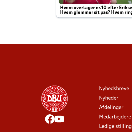
Hvem overtager nr.10 efter Eriks
Hvem glemmer sit pas? Hvem rin
Joachim altid til efter kampe?
Nyhedsbreve
Nyheder
Afdelinger
Medarbejdere
Ledige stillin