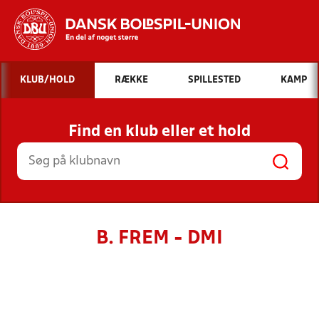
Hvad vil du søge efter?
KLUB/HOLD
RÆKKE
SPILLESTED
KAMP
INDHOLD OG NYHEDER
Find en klub eller et hold
STILLINGER, RESULTATER, KLUBBER OG
HOLD
B. FREM - DMI