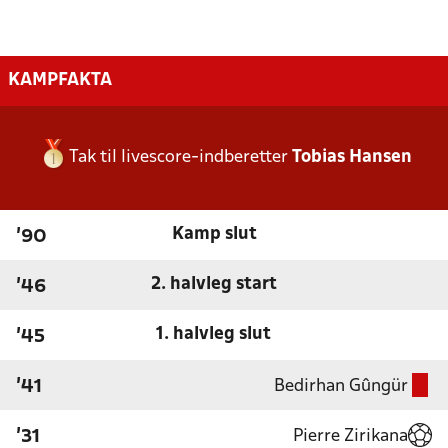
KAMPFAKTA
Tak til livescore-indberetter
Tobias Hansen
Kamp slut
'90
2. halvleg start
'46
1. halvleg slut
'45
Bedirhan Gûngür
'41
Pierre Zirikana
'31