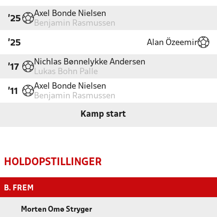
Axel Bonde Nielsen
'25
Benjamin Rasmussen
Alan Özeemir
'25
Nichlas Bønnelykke Andersen
'17
Lukas Bohn Palle
Axel Bonde Nielsen
'11
Benjamin Rasmussen
Kamp start
HOLDOPSTILLINGER
B. FREM
Morten Omø Stryger