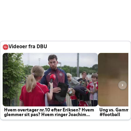
Videoer fra DBU
Hvem overtager nr.10 efter Eriksen? Hvem
Ung vs. Gamm
glemmer sit pas? Hvem ringer Joachim
#football
altid til efter kampe?