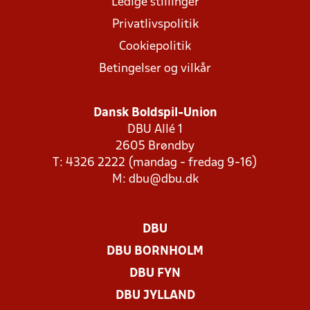
Ledige stillinger
Privatlivspolitik
Cookiepolitik
Betingelser og vilkår
Dansk Boldspil-Union
DBU Allé 1
2605 Brøndby
T: 4326 2222 (mandag - fredag 9-16)
M:
dbu@dbu.dk
DBU
DBU BORNHOLM
DBU FYN
DBU JYLLAND