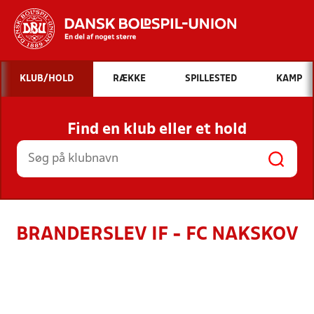
Hvad vil du søge efter?
KLUB/HOLD
RÆKKE
SPILLESTED
KAMP
INDHOLD OG NYHEDER
Find en klub eller et hold
STILLINGER, RESULTATER, KLUBBER OG
HOLD
BRANDERSLEV IF - FC NAKSKOV