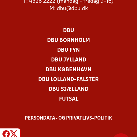
T: 4326 2222 (mandag - fredag 9-16)
M:
dbu@dbu.dk
DBU
DBU BORNHOLM
DBU FYN
DBU JYLLAND
DBU KØBENHAVN
DBU LOLLAND-FALSTER
DBU SJÆLLAND
FUTSAL
PERSONDATA- OG PRIVATLIVS-POLITIK