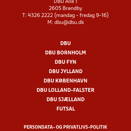
DBU Allé 1
2605 Brøndby
T: 4326 2222 (mandag - fredag 9-16)
M:
dbu@dbu.dk
DBU
DBU BORNHOLM
DBU FYN
DBU JYLLAND
DBU KØBENHAVN
DBU LOLLAND-FALSTER
DBU SJÆLLAND
FUTSAL
PERSONDATA- OG PRIVATLIVS-POLITIK