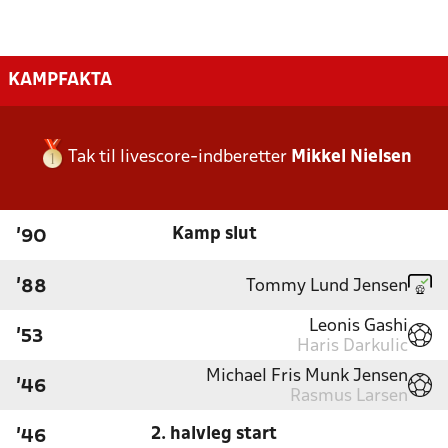
KAMPFAKTA
Tak til livescore-indberetter
Mikkel Nielsen
Kamp slut
'90
Tommy Lund Jensen
'88
Leonis Gashi
'53
Haris Darkulic
Michael Fris Munk Jensen
'46
Rasmus Larsen
2. halvleg start
'46