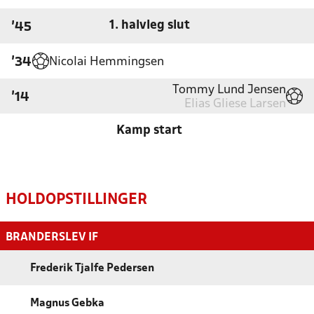
1. halvleg slut
'45
Nicolai Hemmingsen
'34
Tommy Lund Jensen
'14
Elias Gliese Larsen
Kamp start
HOLDOPSTILLINGER
BRANDERSLEV IF
Frederik Tjalfe Pedersen
Magnus Gebka