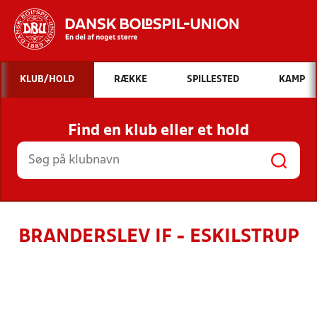
Hvad vil du søge efter?
KLUB/HOLD
RÆKKE
SPILLESTED
KAMP
INDHOLD OG NYHEDER
Find en klub eller et hold
STILLINGER, RESULTATER, KLUBBER OG
HOLD
BRANDERSLEV IF - ESKILSTRUP