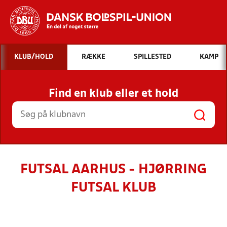
Hvad vil du søge efter?
KLUB/HOLD
RÆKKE
SPILLESTED
KAMP
INDHOLD OG NYHEDER
Find en klub eller et hold
STILLINGER, RESULTATER, KLUBBER OG
HOLD
FUTSAL AARHUS - HJØRRING
FUTSAL KLUB