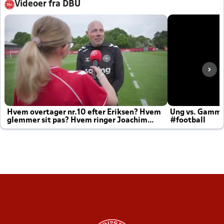
Videoer fra DBU
Hvem overtager nr.10 efter Eriksen? Hvem
Ung vs. Gamm
glemmer sit pas? Hvem ringer Joachim
#football
altid til efter kampe?