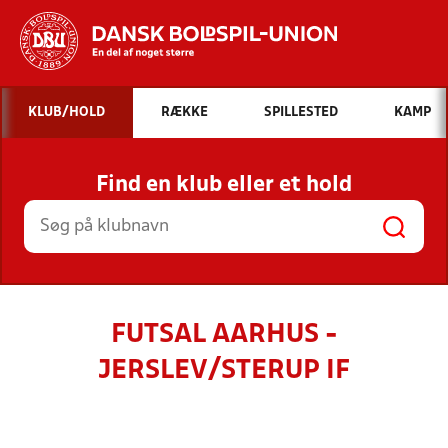
Hvad vil du søge efter?
KLUB/HOLD
RÆKKE
SPILLESTED
KAMP
INDHOLD OG NYHEDER
Find en klub eller et hold
STILLINGER, RESULTATER, KLUBBER OG
HOLD
FUTSAL AARHUS -
JERSLEV/STERUP IF