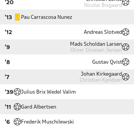
'20
Nicolai Bisgaard
Pau Carrascosa Nunez
'13
Andreas Slotved
'12
Mads Scholdan Larsen
'9
Oliver Dinesen Jensen
Gustav Qvist
'8
Johan Kirkegaard
'7
Christian Kjeldsen
Julius Brix Wedel Valim
'39
Gard Albertsen
'11
Frederik Muschilewski
'6