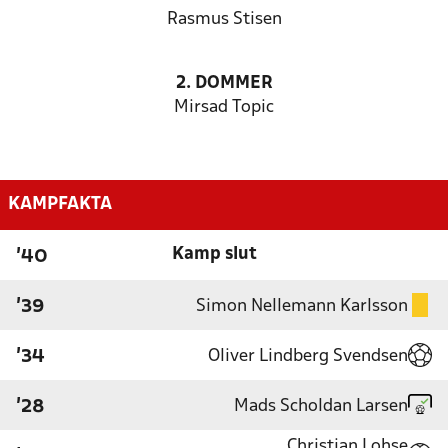
Rasmus Stisen
2. DOMMER
Mirsad Topic
KAMPFAKTA
Kamp slut
'40
Simon Nellemann Karlsson
'39
Oliver Lindberg Svendsen
'34
Mads Scholdan Larsen
'28
Christian Lohse