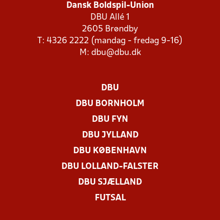
Dansk Boldspil-Union
DBU Allé 1
2605 Brøndby
T: 4326 2222 (mandag - fredag 9-16)
M:
dbu@dbu.dk
DBU
DBU BORNHOLM
DBU FYN
DBU JYLLAND
DBU KØBENHAVN
DBU LOLLAND-FALSTER
DBU SJÆLLAND
FUTSAL