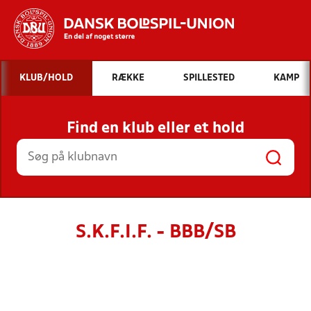
Hvad vil du søge efter?
KLUB/HOLD
RÆKKE
SPILLESTED
KAMP
INDHOLD OG NYHEDER
Find en klub eller et hold
STILLINGER, RESULTATER, KLUBBER OG
HOLD
S.K.F.I.F. - BBB/SB