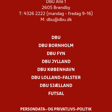
DBU Allé 1
2605 Brøndby
T: 4326 2222 (mandag - fredag 9-16)
M:
dbu@dbu.dk
DBU
DBU BORNHOLM
DBU FYN
DBU JYLLAND
DBU KØBENHAVN
DBU LOLLAND-FALSTER
DBU SJÆLLAND
FUTSAL
PERSONDATA- OG PRIVATLIVS-POLITIK