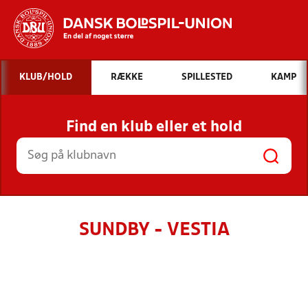
Hvad vil du søge efter?
KLUB/HOLD
RÆKKE
SPILLESTED
KAMP
INDHOLD OG NYHEDER
Find en klub eller et hold
STILLINGER, RESULTATER, KLUBBER OG
HOLD
SUNDBY - VESTIA