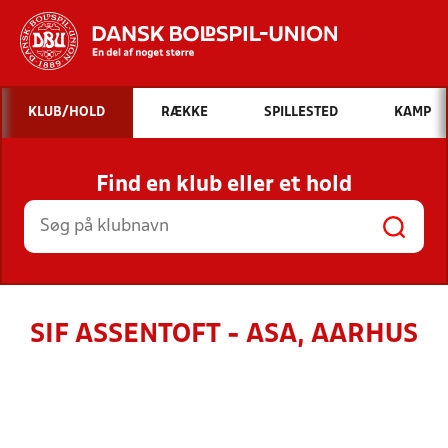
Hvad vil du søge efter?
KLUB/HOLD
RÆKKE
SPILLESTED
KAMP
INDHOLD OG NYHEDER
Find en klub eller et hold
STILLINGER, RESULTATER, KLUBBER OG
HOLD
SIF ASSENTOFT - ASA, AARHUS