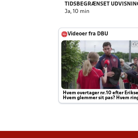
TIDSBEGRÆNSET UDVISNIN
Ja, 10 min
Videoer fra DBU
05
Hvem overtager nr.10 efter Eriks
Hvem glemmer sit pas? Hvem rin
Joachim altid til efter kampe?