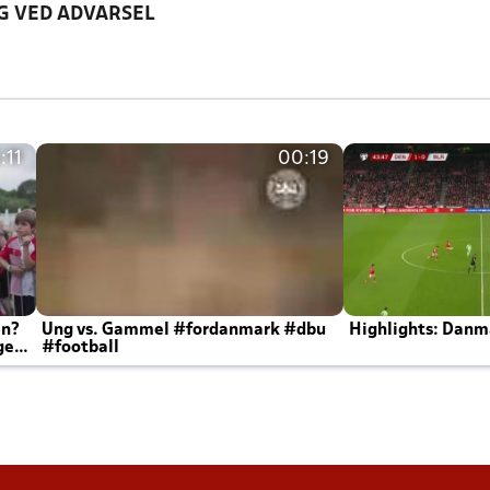
G VED ADVARSEL
:11
00:19
en?
Ung vs. Gammel #fordanmark #dbu
Highlights: Danma
ger
#football