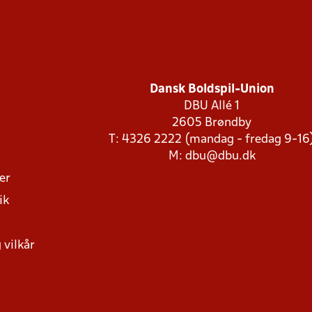
Dansk Boldspil-Union
DBU Allé 1
2605 Brøndby
T: 4326 2222 (mandag - fredag 9-16
M:
dbu@dbu.dk
ger
ik
 vilkår