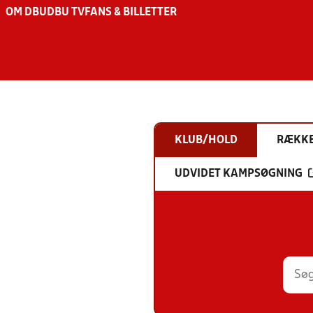
OM DBU
DBU TV
FANS & BILLETTER
KLUB/HOLD
RÆKK
UDVIDET KAMPSØGNING