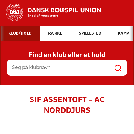
Hvad vil du søge efter?
KLUB/HOLD
RÆKKE
SPILLESTED
KAMP
INDHOLD OG NYHEDER
Find en klub eller et hold
STILLINGER, RESULTATER, KLUBBER OG
HOLD
SIF ASSENTOFT - AC
NORDDJURS