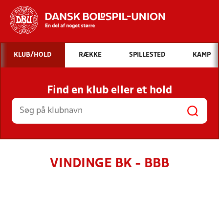
Hvad vil du søge efter?
KLUB/HOLD
RÆKKE
SPILLESTED
KAMP
INDHOLD OG NYHEDER
Find en klub eller et hold
STILLINGER, RESULTATER, KLUBBER OG
HOLD
VINDINGE BK - BBB