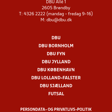
DBU Allé 1
2605 Brøndby
T: 4326 2222 (mandag - fredag 9-16)
M:
dbu@dbu.dk
DBU
DBU BORNHOLM
DBU FYN
DBU JYLLAND
DBU KØBENHAVN
DBU LOLLAND-FALSTER
DBU SJÆLLAND
FUTSAL
PERSONDATA- OG PRIVATLIVS-POLITIK