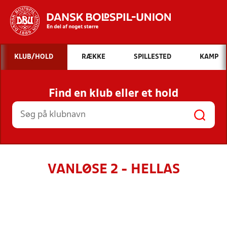
Hvad vil du søge efter?
KLUB/HOLD
RÆKKE
SPILLESTED
KAMP
INDHOLD OG NYHEDER
Find en klub eller et hold
STILLINGER, RESULTATER, KLUBBER OG
HOLD
VANLØSE 2 - HELLAS