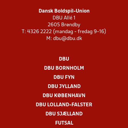
Dansk Boldspil-Union
DBU Allé 1
2605 Brøndby
T: 4326 2222 (mandag - fredag 9-16)
M:
dbu@dbu.dk
DBU
DBU BORNHOLM
DBU FYN
DBU JYLLAND
DBU KØBENHAVN
DBU LOLLAND-FALSTER
DBU SJÆLLAND
FUTSAL