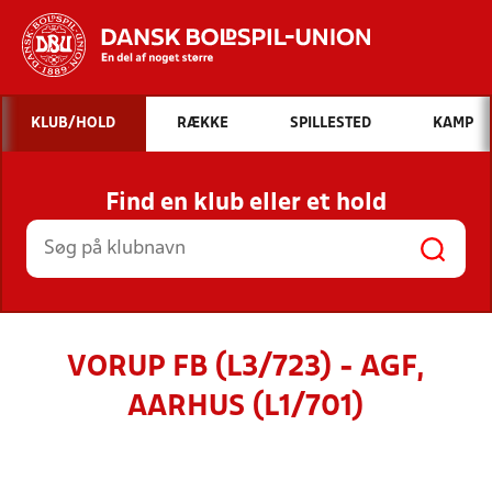
Hvad vil du søge efter?
KLUB/HOLD
RÆKKE
SPILLESTED
KAMP
INDHOLD OG NYHEDER
Find en klub eller et hold
STILLINGER, RESULTATER, KLUBBER OG
HOLD
VORUP FB (L3/723) - AGF,
AARHUS (L1/701)