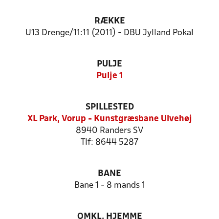
RÆKKE
U13 Drenge/11:11 (2011) - DBU Jylland Pokal
PULJE
Pulje 1
SPILLESTED
XL Park, Vorup - Kunstgræsbane Ulvehøj
8940 Randers SV
Tlf: 8644 5287
BANE
Bane 1 - 8 mands 1
OMKL. HJEMME