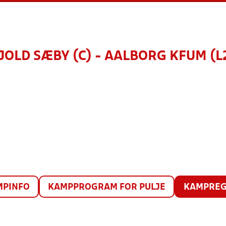
KJOLD SÆBY (C) - AALBORG KFUM (L2
MPINFO
KAMPPROGRAM FOR PULJE
KAMPREG