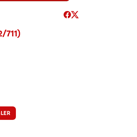
/711)
LER