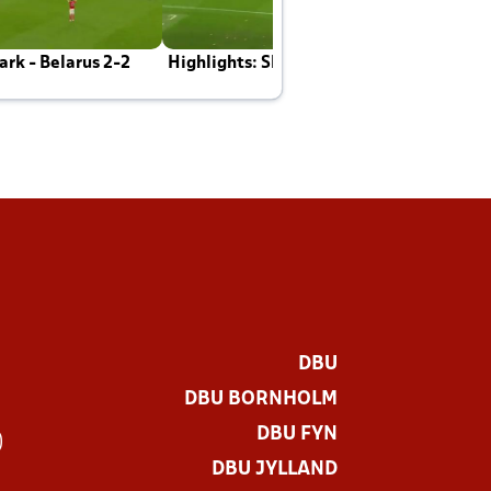
rk - Belarus 2-2
Highlights: Skotland - Danmark 4-2
J
E
DBU
DBU BORNHOLM
DBU FYN
)
DBU JYLLAND