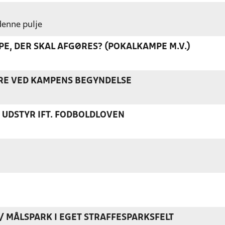
 denne pulje
E, DER SKAL AFGØRES? (POKALKAMPE M.V.)
ERE VED KAMPENS BEGYNDELSE
S UDSTYR IFT. FODBOLDLOVEN
K / MÅLSPARK I EGET STRAFFESPARKSFELT