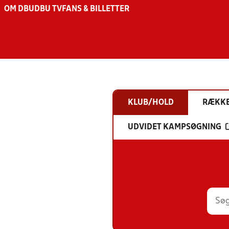
OM DBU
DBU TV
FANS & BILLETTER
KLUB/HOLD
RÆKK
UDVIDET KAMPSØGNING