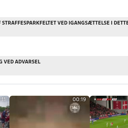
F STRAFFESPARKFELTET VED IGANGSÆTTELSE I DETT
G VED ADVARSEL
:11
00:19