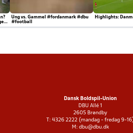
en?
Ung vs. Gammel #fordanmark #dbu
Highlights: Danma
ger
#football
Dansk Boldspil-Union
DBU Allé 1
2605 Brøndby
T: 4326 2222 (mandag - fredag 9-16
M:
dbu@dbu.dk