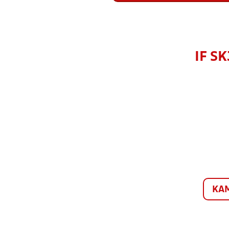
IF S
KA