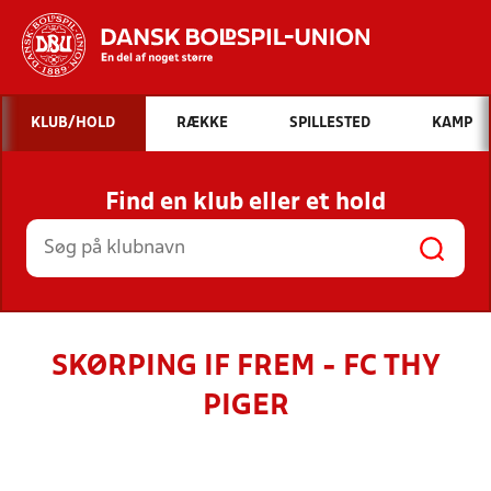
Hvad vil du søge efter?
KLUB/HOLD
RÆKKE
SPILLESTED
KAMP
INDHOLD OG NYHEDER
Find en klub eller et hold
STILLINGER, RESULTATER, KLUBBER OG
HOLD
SKØRPING IF FREM - FC THY
PIGER