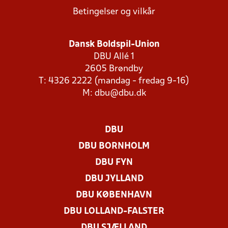
Betingelser og vilkår
Dansk Boldspil-Union
DBU Allé 1
2605 Brøndby
T: 4326 2222 (mandag - fredag 9-16)
M:
dbu@dbu.dk
DBU
DBU BORNHOLM
DBU FYN
DBU JYLLAND
DBU KØBENHAVN
DBU LOLLAND-FALSTER
DBU SJÆLLAND