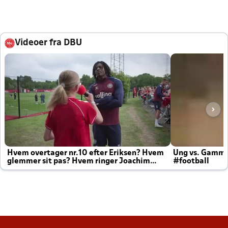
Videoer fra DBU
Hvem overtager nr.10 efter Eriksen? Hvem
Ung vs. Gamm
glemmer sit pas? Hvem ringer Joachim
#football
altid til efter kampe?